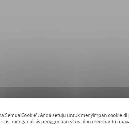
*
Format yang Didukung: DOC, DOCX, ODT, PDF
, CSV, PPTX, XLSX, XLS, RTF, TXT
ma Semua Cookie”, Anda setuju untuk menyimpan cookie di
 situs, menganalisis penggunaan situs, dan membantu upa
 dibuat secara digital dan PDF yang dapat dicari, tetapi kami tidak dapat men