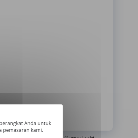
 perangkat Anda untuk
ya pemasaran kami.
erjemahkan PDF 'Hanya Gambar' atau PDF yang dipindai.