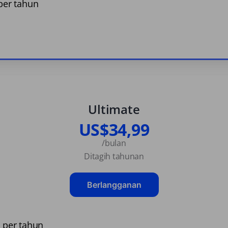
er tahun
Ultimate
US$34,99
/bulan
Ditagih tahunan
Berlangganan
per tahun