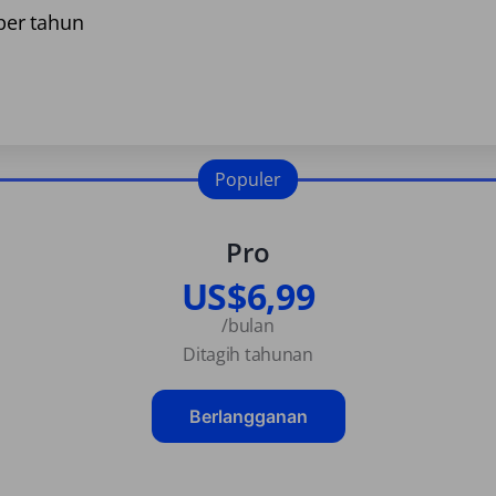
er tahun
Populer
Pro
US$6,99
/bulan
Ditagih tahunan
Berlangganan