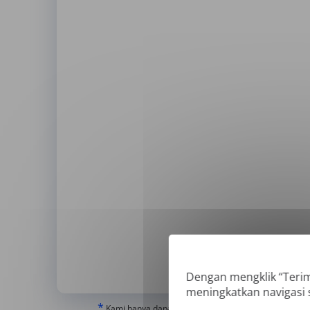
Dengan mengklik “Teri
meningkatkan navigasi
*
Kami hanya dapat menerjemahkan PDF 'Asli' atau yang