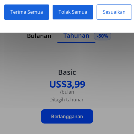
Terima Semua
Tolak Semua
Sesuaikan
Tahunan
Bulanan
-50%
Basic
US$3,99
/bulan
Ditagih tahunan
Berlangganan