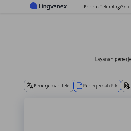
Panel manajemen cookie
Produk
Teknologi
Solu
Layanan penerje
Penerjemah teks
Penerjemah File