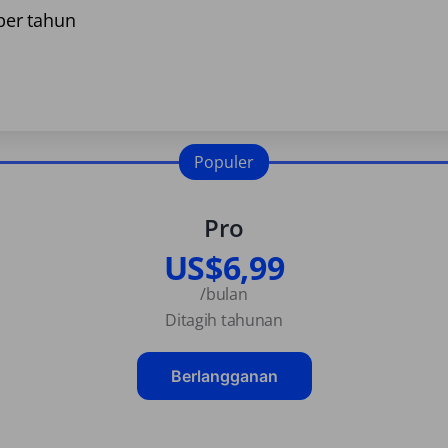
er tahun
Populer
Pro
US$6,99
/bulan
Ditagih tahunan
Berlangganan