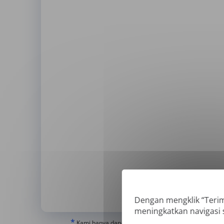
Dengan mengklik “Teri
meningkatkan navigasi
*
Kami hanya dapat menerjemahkan PDF 'Asli' atau yang