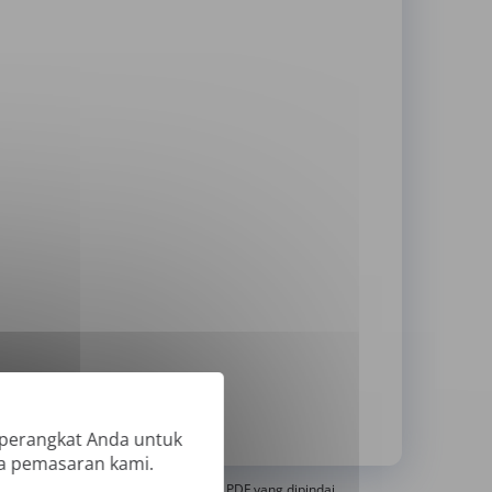
 perangkat Anda untuk
ya pemasaran kami.
erjemahkan PDF 'Hanya Gambar' atau PDF yang dipindai.