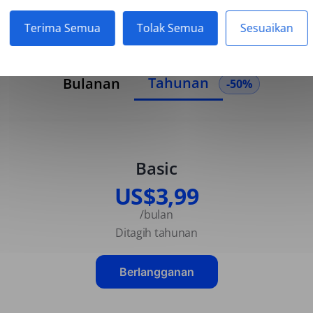
Terima Semua
Tolak Semua
Sesuaikan
Tahunan
Bulanan
-50%
Basic
US$3,99
/bulan
Ditagih tahunan
Berlangganan