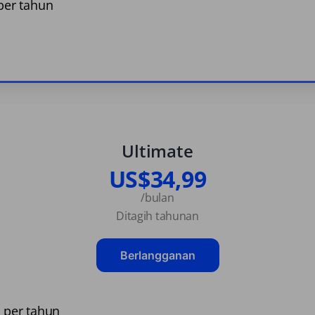
er tahun
Ultimate
US$34,99
/bulan
Ditagih tahunan
Berlangganan
per tahun