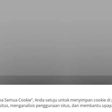
*
Format yang Didukung: DOC, DOCX, ODT, PDF
, CSV, PPTX, XLSX, XLS, RTF, TXT
ma Semua Cookie”, Anda setuju untuk menyimpan cookie di
 situs, menganalisis penggunaan situs, dan membantu upa
 dibuat secara digital dan PDF yang dapat dicari, tetapi kami tidak dapat men