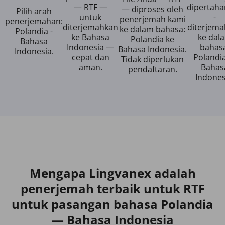
— RTF —
dipertah
— diproses oleh
Pilih arah
untuk
-
penerjemah kami
penerjemahan:
diterjemahkan
diterjem
ke dalam bahasa:
Polandia -
ke Bahasa
ke dal
Polandia ke
Bahasa
Indonesia —
bahas
Bahasa Indonesia.
Indonesia.
cepat dan
Polandi
Tidak diperlukan
aman.
Bahas
pendaftaran.
Indones
Mengapa Lingvanex adalah
penerjemah terbaik untuk RTF
untuk pasangan bahasa Polandia
— Bahasa Indonesia