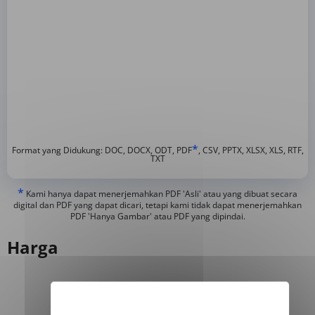
*
Format yang Didukung: DOC, DOCX, ODT, PDF
, CSV, PPTX, XLSX, XLS, RTF,
TXT
*
Kami hanya dapat menerjemahkan PDF 'Asli' atau yang dibuat secara
digital dan PDF yang dapat dicari, tetapi kami tidak dapat menerjemahkan
PDF 'Hanya Gambar' atau PDF yang dipindai.
Harga
Tahunan
Bulanan
-50%