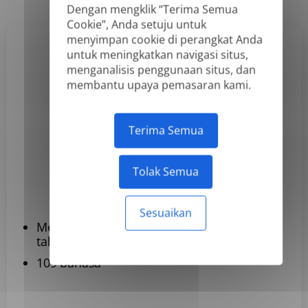
Dengan mengklik “Terima Semua
Cookie”, Anda setuju untuk
menyimpan cookie di perangkat Anda
untuk meningkatkan navigasi situs,
Basic
menganalisis penggunaan situs, dan
membantu upaya pemasaran kami.
US$3,99
/bulan
Terima Semua
Ditagih tahunan
Tolak Semua
Berlangganan
Sesuaikan
Menerjemahkan hingga 120 dokumen per
tahun
109 bahasa