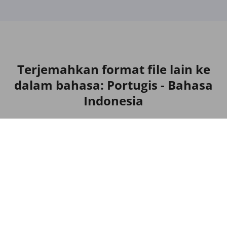
Terjemahkan format file lain ke
dalam bahasa: Portugis - Bahasa
Indonesia
Penerjemah untuk DOC
Pertanyaan yang Sering Diajukan