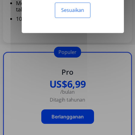
Menerjemahkan hingga 120 dokumen per
tahun
Sesuaikan
109 bahasa
Populer
Pro
US$6,99
/bulan
Ditagih tahunan
Berlangganan