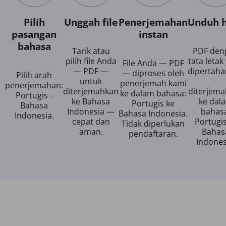
Pilih
Unggah file
Penerjemahan
Unduh h
pasangan
instan
bahasa
Tarik atau
PDF den
pilih file Anda
tata letak
File Anda — PDF
— PDF —
dipertah
— diproses oleh
Pilih arah
untuk
-
penerjemah kami
penerjemahan:
diterjemahkan
diterjem
ke dalam bahasa:
Portugis -
ke Bahasa
ke dal
Portugis ke
Bahasa
Indonesia —
bahas
Bahasa Indonesia.
Indonesia.
cepat dan
Portugi
Tidak diperlukan
aman.
Bahas
pendaftaran.
Indones