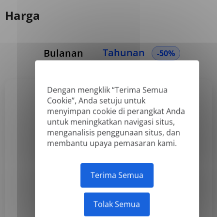
Harga
Tahunan
Bulanan
-50%
Dengan mengklik “Terima Semua
Cookie”, Anda setuju untuk
Basic
menyimpan cookie di perangkat Anda
untuk meningkatkan navigasi situs,
US$3,99
menganalisis penggunaan situs, dan
membantu upaya pemasaran kami.
/bulan
Ditagih tahunan
Terima Semua
Berlangganan
Tolak Semua