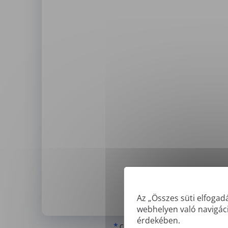
Az „Összes süti elfogad
webhelyen való navigác
érdekében.
*
Csak a 'valódi' vagy digitálisan létreh