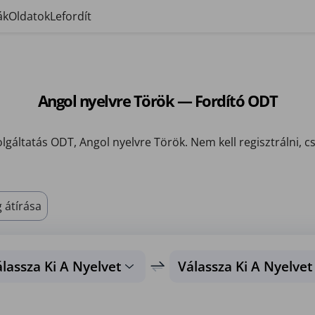
ák
Oldatok
Lefordít
Angol nyelvre Török — Fordító ODT
olgáltatás ODT, Angol nyelvre Török. Nem kell regisztrálni, csa
 átírása
lassza Ki A Nyelvet
Válassza Ki A Nyelvet