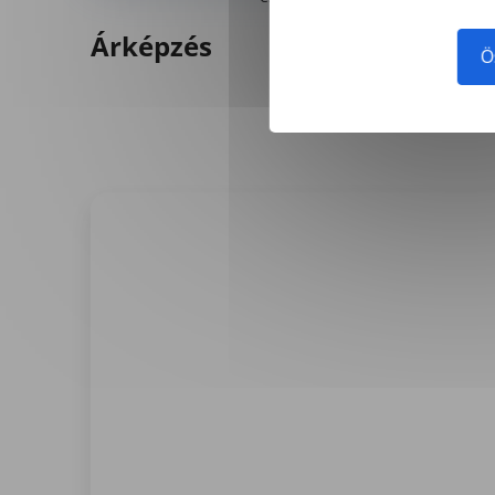
Árképzés
Ö