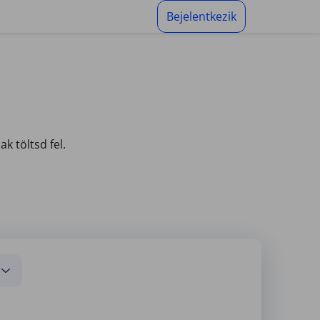
Bejelentkezik
k töltsd fel.