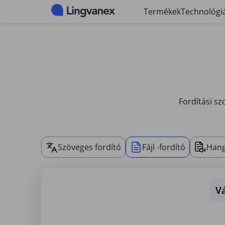
Sütikezelő panel
Termékek
Technológi
Fordítási sz
Szöveges fordító
Fájl -fordító
Hang
Vá