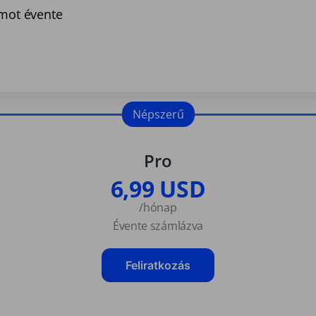
umot évente
Népszerű
Pro
6,99 USD
/hónap
Évente számlázva
Feliratkozás