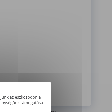
oljunk az eszközödön a
T
ékenységünk támogatása
eszkennel PDF-eket nem tudjuk lefordítani