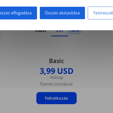
sszes elfogadása
Összes elutasítása
Testresza
Évi
Havi
-50%
Basic
3,99 USD
/hónap
Évente számlázva
Feliratkozás