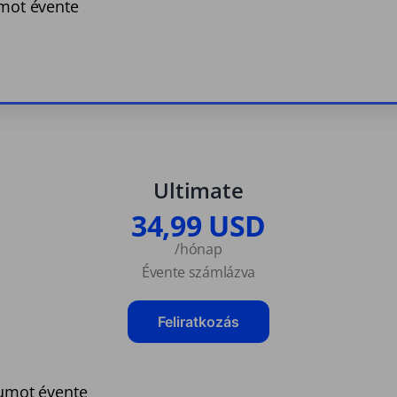
umot évente
Ultimate
34,99 USD
/hónap
Évente számlázva
Feliratkozás
tumot évente