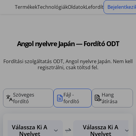
Sütikezelő panel
Termékek
Technológiák
Oldatok
Lefordít
Bejelentkezi
Angol nyelvre Japán — Fordító ODT
Fordítási szolgáltatás ODT, Angol nyelvre Japán. Nem kell
regisztrálni, csak töltsd fel.
Szöveges
Fájl -
Hang
fordító
fordító
átírása
Válassza Ki A
Válassza Ki A
Nyelvet
Nyelvet