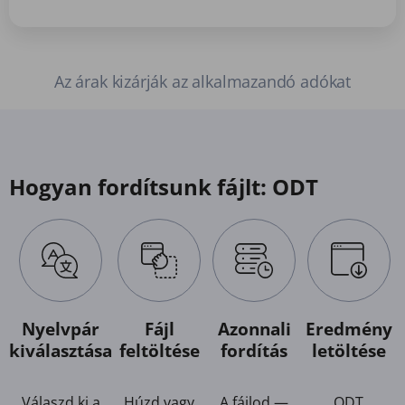
Az árak kizárják az alkalmazandó adókat
Hogyan fordítsunk fájlt: ODT
Nyelvpár
Fájl
Azonnali
Eredmény
kiválasztása
feltöltése
fordítás
letöltése
Válaszd ki a
Húzd vagy
A fájlod —
ODT