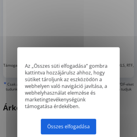
*
Az „Összes süti elfogadása” gombra
Támogatott formátumok: DOC, DOCX, ODT, PDF
, CSV, PPTX, XLSX, XLS, RTF,
TXT
kattintva hozzájárulsz ahhoz, hogy
sütiket tároljunk az eszközödön a
*
Csak a 'valódi' vagy digitálisan létrehozott PDF-eket és kereshető PDF-eket
webhelyen való navigáció javítása, a
tudunk lefordítani, de a 'csak képes' vagy beszkennel PDF-eket nem tudjuk
webhelyhasználat elemzése és
lefordítani
marketingtevékenységünk
Árképzés
támogatása érdekében.
Összes elfogadása
Évi
Havi
-50%