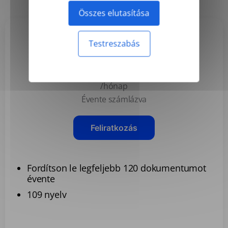
Összes elutasítása
Testreszabás
Basic
3,99 USD
/hónap
Évente számlázva
Feliratkozás
Fordítson le legfeljebb 120 dokumentumot
évente
109 nyelv