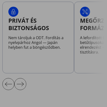
PRIVÁT ÉS
MEGŐRZI 
BIZTONSÁGOS
FORMÁZ
Nem tároljuk a ODT. Fordítás a
A lefordított 
nyelvpárhoz Angol — Japán
betűtípusokat,
helyben fut a böngésződben.
elrendezést — 
tisztításra.