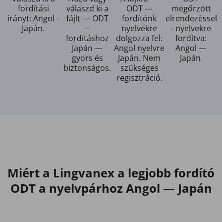
fordítási
válaszd ki a
ODT —
megőrzött
irányt: Angol -
fájlt — ODT
fordítónk
elrendezéssel
Japán.
—
nyelvekre
- nyelvekre
fordításhoz
dolgozza fel:
fordítva:
Japán —
Angol nyelvre
Angol —
gyors és
Japán. Nem
Japán.
biztonságos.
szükséges
regisztráció.
Miért a Lingvanex a legjobb fordító
ODT a nyelvpárhoz Angol — Japán