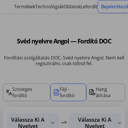
Sütikezelő panel
Termékek
Technológiák
Oldatok
Lefordít
Bejelentkezi
Svéd nyelvre Angol — Fordító DOC
Fordítási szolgáltatás DOC, Svéd nyelvre Angol. Nem kell
regisztrálni, csak töltsd fel.
Szöveges
Fájl -
Hang
fordító
fordító
átírása
Válassza Ki A
Válassza Ki A
Nyelvet
Nyelvet