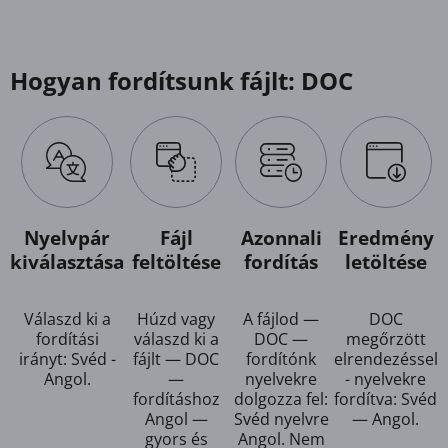
Hogyan fordítsunk fájlt: DOC
Nyelvpár
Fájl
Azonnali
Eredmény
kiválasztása
feltöltése
fordítás
letöltése
Válaszd ki a
Húzd vagy
A fájlod —
DOC
fordítási
válaszd ki a
DOC —
megőrzött
irányt: Svéd -
fájlt — DOC
fordítónk
elrendezéssel
Angol.
—
nyelvekre
- nyelvekre
fordításhoz
dolgozza fel:
fordítva: Svéd
Angol —
Svéd nyelvre
— Angol.
gyors és
Angol. Nem