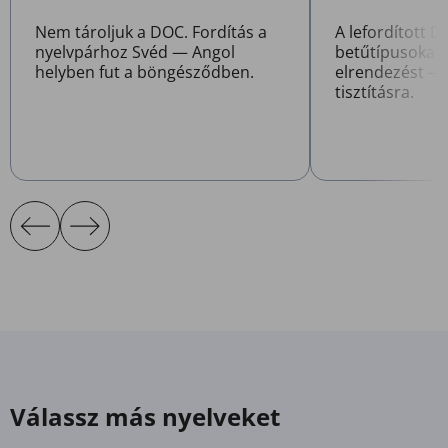
Nem tároljuk a DOC. Fordítás a
A lefordított 
nyelvpárhoz Svéd — Angol
betűtípusokat,
helyben fut a böngésződben.
elrendezést — 
tisztításra.
Válassz más nyelveket