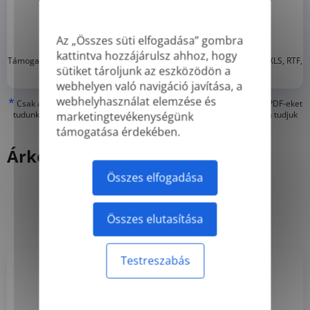
Az „Összes süti elfogadása” gombra
kattintva hozzájárulsz ahhoz, hogy
*
Támogatott formátumok: DOC, DOCX, ODT, PDF
, CSV, PPTX, XLSX, XLS, RTF,
sütiket tároljunk az eszközödön a
TXT
webhelyen való navigáció javítása, a
webhelyhasználat elemzése és
*
Csak a 'valódi' vagy digitálisan létrehozott PDF-eket és kereshető PDF-eket
tudunk lefordítani, de a 'csak képes' vagy beszkennel PDF-eket nem tudjuk
marketingtevékenységünk
lefordítani
támogatása érdekében.
Árképzés
Összes elfogadása
Évi
Havi
-50%
Összes elutasítása
Testreszabás
Basic