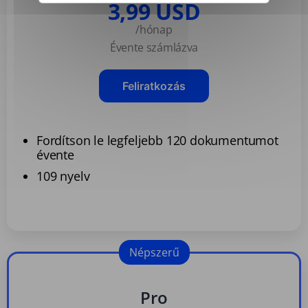
3,99 USD
/hónap
Évente számlázva
Feliratkozás
Fordítson le legfeljebb 120 dokumentumot
évente
109 nyelv
Népszerű
Pro