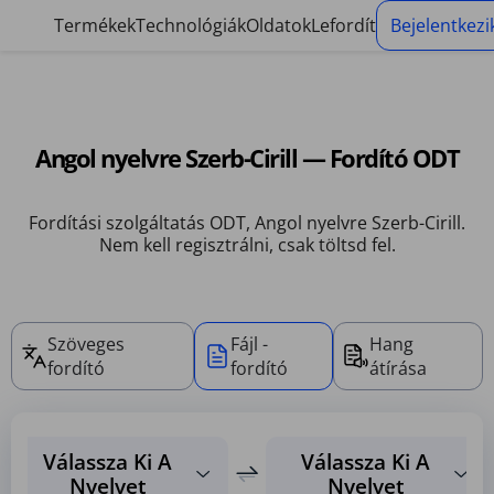
Sütikezelő panel
Termékek
Technológiák
Oldatok
Lefordít
Bejelentkezi
Angol nyelvre Szerb-Cirill — Fordító ODT
Fordítási szolgáltatás ODT, Angol nyelvre Szerb-Cirill.
Nem kell regisztrálni, csak töltsd fel.
Szöveges
Fájl -
Hang
fordító
fordító
átírása
Válassza Ki A
Válassza Ki A
Nyelvet
Nyelvet