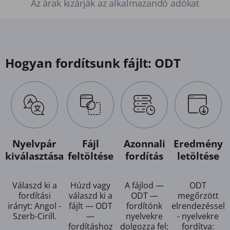
Az árak kizárják az alkalmazandó adókat
Hogyan fordítsunk fájlt: ODT
Nyelvpár
Fájl
Azonnali
Eredmény
kiválasztása
feltöltése
fordítás
letöltése
Válaszd ki a
Húzd vagy
A fájlod —
ODT
fordítási
válaszd ki a
ODT —
megőrzött
irányt: Angol -
fájlt — ODT
fordítónk
elrendezéssel
Szerb-Cirill.
—
nyelvekre
- nyelvekre
fordításhoz
dolgozza fel:
fordítva: