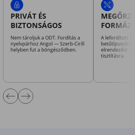
PRIVÁT ÉS
MEGŐRZI 
BIZTONSÁGOS
FORMÁZ
Nem tároljuk a ODT. Fordítás a
A lefordított 
nyelvpárhoz Angol — Szerb-Cirill
betűtípusokat,
helyben fut a böngésződben.
elrendezést — 
tisztításra.