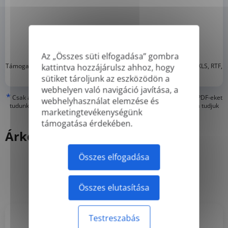
Az „Összes süti elfogadása” gombra
*
Támogatott formátumok: DOC, DOCX, ODT, PDF
, CSV, PPTX, XLSX, XLS, RTF,
kattintva hozzájárulsz ahhoz, hogy
TXT
sütiket tároljunk az eszközödön a
webhelyen való navigáció javítása, a
*
Csak a 'valódi' vagy digitálisan létrehozott PDF-eket és kereshető PDF-eket
webhelyhasználat elemzése és
tudunk lefordítani, de a 'csak képes' vagy beszkennel PDF-eket nem tudjuk
marketingtevékenységünk
lefordítani
támogatása érdekében.
Árképzés
Összes elfogadása
Évi
Havi
-50%
Összes elutasítása
Testreszabás