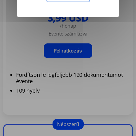
Basic
3,99 USD
/hónap
Évente számlázva
Feliratkozás
Fordítson le legfeljebb 120 dokumentumot
évente
109 nyelv
Népszerű