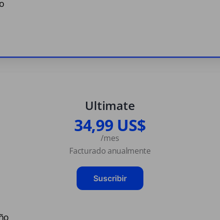
o
Ultimate
34,99 US$
/mes
Facturado anualmente
Suscribir
año