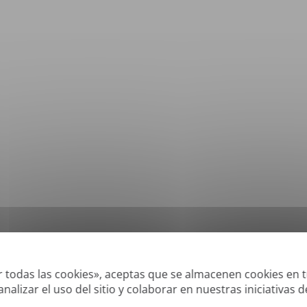
*
Formatos compatibles: DOC, DOCX, ODT, PDF
, CSV, PPTX, XLSX, XLS, RTF, TXT
ar todas las cookies», aceptas que se almacenen cookies en t
nalizar el uso del sitio y colaborar en nuestras iniciativas 
aderos' o creados digitalmente y PDFS de búsqueda, pero no podemos traducir P