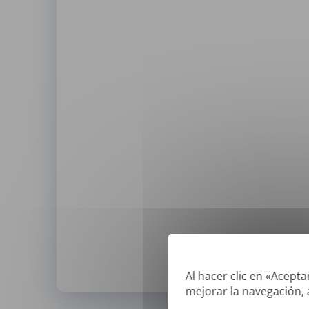
Al hacer clic en «Acept
mejorar la navegación, a
*
Solo podemos traducir pdfs 'verd