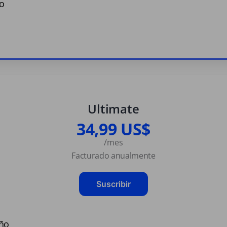
o
Ultimate
34,99 US$
/mes
Facturado anualmente
Suscribir
año