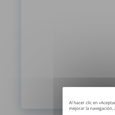
Al hacer clic en «Acept
mejorar la navegación, a
*
Solo podemos traducir pdfs 'verd