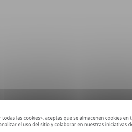
*
Formatos compatibles: DOC, DOCX, ODT, PDF
, CSV, PPTX, XLSX, XLS, RTF, TXT
ar todas las cookies», aceptas que se almacenen cookies en t
nalizar el uso del sitio y colaborar en nuestras iniciativas 
aderos' o creados digitalmente y PDFS de búsqueda, pero no podemos traducir P