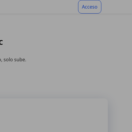
Acceso
C
o, solo sube.