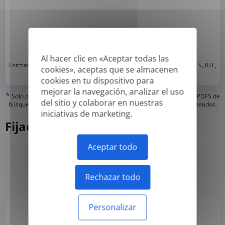
Al hacer clic en «Aceptar todas las
*
Formatos compatibles: DOC, DOCX, ODT, PDF
, CSV, PPTX, XLSX, XLS, RTF,
cookies», aceptas que se almacenen
TXT
cookies en tu dispositivo para
mejorar la navegación, analizar el uso
*
Solo podemos traducir pdfs 'verdaderos' o creados digitalmente y PDFS de
del sitio y colaborar en nuestras
búsqueda, pero no podemos traducir PDFS 'solo de imagen' o escaneados.
iniciativas de marketing.
Fijación de precios
Aceptar todo
Anual
Mensual
-50%
Rechazar todo
Personalizar