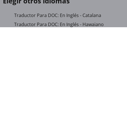
Elegir otros idiomas
Traductor Para DOC: En Inglés - Catalana
Traductor Para DOC: En Inglés - Hawaiano
Traductor Para DOC: En Inglés - Rumano
Traductor Para DOC: Albanés - Español
Traductor Para DOC: Azerbaiyano - Español
Traductor Para DOC: Catalana - Chino (Tradicional)
Traductor Para DOC: Catalana - Español
Traductor Para DOC: Catalana - Urdu
Traductor Para DOC: Corso - Español
Traductor Para DOC: Danés - Español
Traductor Para DOC: Neerlandes - En Inglés
Traductor Para DOC: Neerlandes - Español