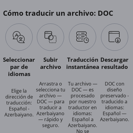
Cómo traducir un archivo: DOC
Seleccionar
Subir
Traducción
Descargar
par de
archivo
instantánea
resultado
idiomas
Arrastra o
Tu archivo —
DOC con
selecciona tu
DOC — es
diseño
Elige la
archivo —
procesado
preservado -
dirección de
DOC — para
por nuestro
traducido a
traducción:
traducir a
traductor en
idiomas:
Español -
Azerbaiyano
idiomas:
Español —
Azerbaiyano.
— rápido y
Español a
Azerbaiyano.
seguro.
Azerbaiyano.
No se