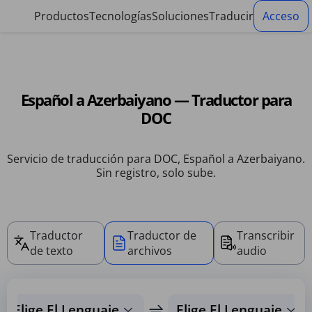
Panel de gestión de cookies
Productos
Tecnologías
Soluciones
Traducir
Acceso
Español a Azerbaiyano — Traductor para
DOC
Servicio de traducción para DOC, Español a Azerbaiyano.
Sin registro, solo sube.
Traductor
Traductor de
Transcribir
de texto
archivos
audio
Elige El Lenguaje
Elige El Lenguaje