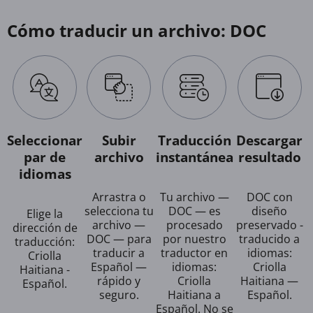
Cómo traducir un archivo: DOC
Seleccionar
Subir
Traducción
Descargar
par de
archivo
instantánea
resultado
idiomas
Arrastra o
Tu archivo —
DOC con
selecciona tu
DOC — es
diseño
Elige la
archivo —
procesado
preservado -
dirección de
DOC — para
por nuestro
traducido a
traducción:
traducir a
traductor en
idiomas:
Criolla
Español —
idiomas:
Criolla
Haitiana -
rápido y
Criolla
Haitiana —
Español.
seguro.
Haitiana a
Español.
Español. No se