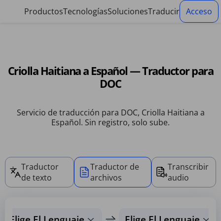
Panel de gestión de cookies
Productos
Tecnologías
Soluciones
Traducir
Acceso
Criolla Haitiana a Español — Traductor para
DOC
Servicio de traducción para DOC, Criolla Haitiana a
Español. Sin registro, solo sube.
Traductor
Traductor de
Transcribir
de texto
archivos
audio
Elige El Lenguaje
Elige El Lenguaje