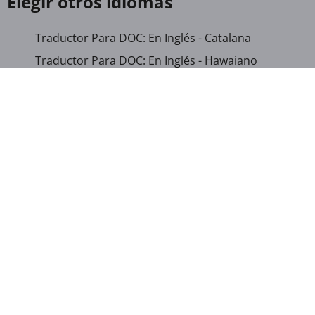
Elegir otros idiomas
Traductor Para DOC: En Inglés - Catalana
Traductor Para DOC: En Inglés - Hawaiano
Traductor Para DOC: En Inglés - Rumano
Traductor Para DOC: Albanés - Español
Traductor Para DOC: Azerbaiyano - Español
Traductor Para DOC: Catalana - Chino (Tradicional)
Traductor Para DOC: Catalana - Español
Traductor Para DOC: Catalana - Urdu
Traductor Para DOC: Corso - Español
Traductor Para DOC: Danés - Español
Traductor Para DOC: Neerlandes - En Inglés
Traductor Para DOC: Neerlandes - Español