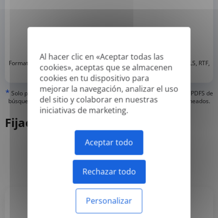
Al hacer clic en «Aceptar todas las
*
Formatos compatibles: DOC, DOCX, ODT, PDF
, CSV, PPTX, XLSX, XLS, RTF,
cookies», aceptas que se almacenen
TXT
cookies en tu dispositivo para
mejorar la navegación, analizar el uso
*
Solo podemos traducir pdfs 'verdaderos' o creados digitalmente y PDFS de
del sitio y colaborar en nuestras
búsqueda, pero no podemos traducir PDFS 'solo de imagen' o escaneados.
iniciativas de marketing.
Fijación de precios
Aceptar todo
Anual
Mensual
-50%
Rechazar todo
Personalizar