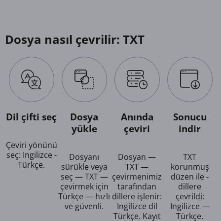
Dosya nasıl çevrilir: TXT
Dil çifti seç
Dosya
Anında
Sonucu
yükle
çeviri
indir
Çeviri yönünü
seç: Ingilizce -
Dosyanı
Dosyan —
TXT
Türkçe.
sürükle veya
TXT —
korunmuş
seç — TXT —
çevirmenimiz
düzen ile -
çevirmek için
tarafından
dillere
Türkçe — hızlı
dillere işlenir:
çevrildi:
ve güvenli.
Ingilizce dil
Ingilizce —
Türkçe. Kayıt
Türkçe.