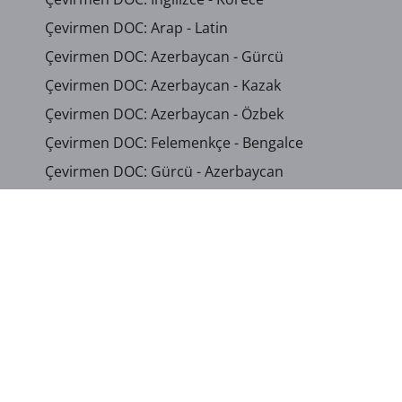
Çevirmen DOC: Arap - Latin
Çevirmen DOC: Azerbaycan - Gürcü
Çevirmen DOC: Azerbaycan - Kazak
Çevirmen DOC: Azerbaycan - Özbek
Çevirmen DOC: Felemenkçe - Bengalce
Çevirmen DOC: Gürcü - Azerbaycan
Çevirmen DOC: Alman - Azerbaycan
Çevirmen DOC: Kazak - Azerbaycan
Çevirmen DOC: Korece - Azerbaycan
Çevirmen DOC: Kürtçe - Ingilizce
Çevirmen DOC: Rus - Türkmen
...