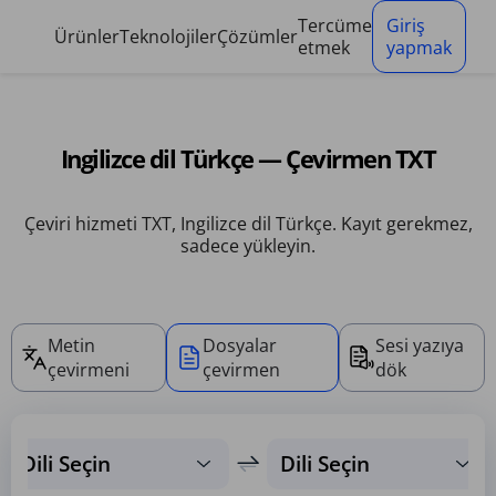
Çerez yönetim paneli
Tercüme
Giriş
Ürünler
Teknolojiler
Çözümler
etmek
yapmak
Ingilizce dil Türkçe — Çevirmen TXT
Çeviri hizmeti TXT, Ingilizce dil Türkçe. Kayıt gerekmez,
sadece yükleyin.
Metin
Dosyalar
Sesi yazıya
çevirmeni
çevirmen
dök
Dili Seçin
Dili Seçin