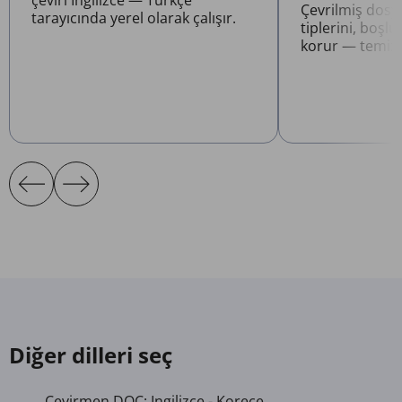
çeviri Ingilizce — Türkçe
Çevrilmiş dosy
tarayıcında yerel olarak çalışır.
tiplerini, boşlu
korur — temizl
Diğer dilleri seç
Çevirmen DOC: Ingilizce - Korece