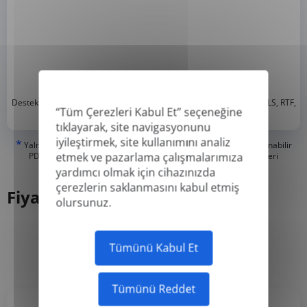
*
Desteklenen formatlar: DOC, DOCX, ODT, PDF
, CSV, PPTX, XLSX, XLS, RTF,
“Tüm Çerezleri Kabul Et” seçeneğine
TXT
tıklayarak, site navigasyonunu
iyileştirmek, site kullanımını analiz
*
Yalnızca 'Gerçek' veya dijital olarak oluşturulmuş PDF'leri ve Aranabilir
etmek ve pazarlama çalışmalarımıza
PDF'leri çevirebiliriz, ancak 'Sadece Resim' veya taranmış PDF'leri
çeviremeyiz.
yardımcı olmak için cihazınızda
çerezlerin saklanmasını kabul etmiş
Fiyatlandırma
olursunuz.
Tümünü Kabul Et
Yıllık
Aylık
-50%
Tümünü Reddet