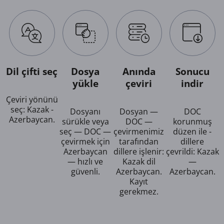
Dil çifti seç
Dosya
Anında
Sonucu
yükle
çeviri
indir
Çeviri yönünü
seç: Kazak -
Dosyanı
Dosyan —
DOC
Azerbaycan.
sürükle veya
DOC —
korunmuş
seç — DOC —
çevirmenimiz
düzen ile -
çevirmek için
tarafından
dillere
Azerbaycan
dillere işlenir:
çevrildi: Kazak
— hızlı ve
Kazak dil
—
güvenli.
Azerbaycan.
Azerbaycan.
Kayıt
gerekmez.