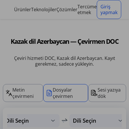
Çerez yönetim paneli
Tercüme
Giriş
Ürünler
Teknolojiler
Çözümler
etmek
yapmak
Kazak dil Azerbaycan — Çevirmen DOC
Çeviri hizmeti DOC, Kazak dil Azerbaycan. Kayıt
gerekmez, sadece yükleyin.
Metin
Dosyalar
Sesi yazıya
çevirmeni
çevirmen
dök
Dili Seçin
Dili Seçin