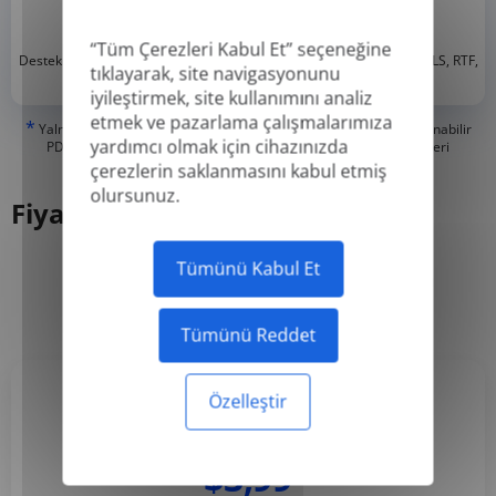
“Tüm Çerezleri Kabul Et” seçeneğine
*
Desteklenen formatlar: DOC, DOCX, ODT, PDF
, CSV, PPTX, XLSX, XLS, RTF,
tıklayarak, site navigasyonunu
TXT
iyileştirmek, site kullanımını analiz
etmek ve pazarlama çalışmalarımıza
*
Yalnızca 'Gerçek' veya dijital olarak oluşturulmuş PDF'leri ve Aranabilir
yardımcı olmak için cihazınızda
PDF'leri çevirebiliriz, ancak 'Sadece Resim' veya taranmış PDF'leri
çeviremeyiz.
çerezlerin saklanmasını kabul etmiş
olursunuz.
Fiyatlandırma
Tümünü Kabul Et
Yıllık
Aylık
-50%
Tümünü Reddet
Özelleştir
Basic
$3,99