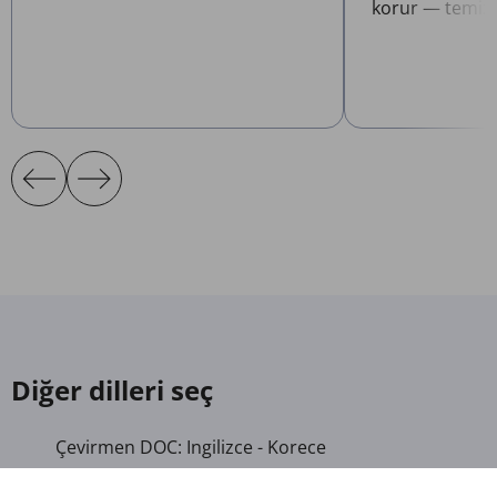
korur — temizl
Diğer dilleri seç
Çevirmen DOC: Ingilizce - Korece
Çevirmen DOC: Arap - Latin