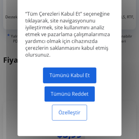
“Tüm Çerezleri Kabul Et” seçeneğine
*
Desteklenen formatlar: DOC, DOCX, ODT, PDF
, CSV, PPTX, XLSX, XLS, RTF,
tıklayarak, site navigasyonunu
TXT
iyileştirmek, site kullanımını analiz
etmek ve pazarlama çalışmalarımıza
*
Yalnızca 'Gerçek' veya dijital olarak oluşturulmuş PDF'leri ve Aranabilir
yardımcı olmak için cihazınızda
PDF'leri çevirebiliriz, ancak 'Sadece Resim' veya taranmış PDF'leri
çeviremeyiz.
çerezlerin saklanmasını kabul etmiş
olursunuz.
Fiyatlandırma
Tümünü Kabul Et
Yıllık
Aylık
-50%
Tümünü Reddet
Özelleştir
Basic
$3,99