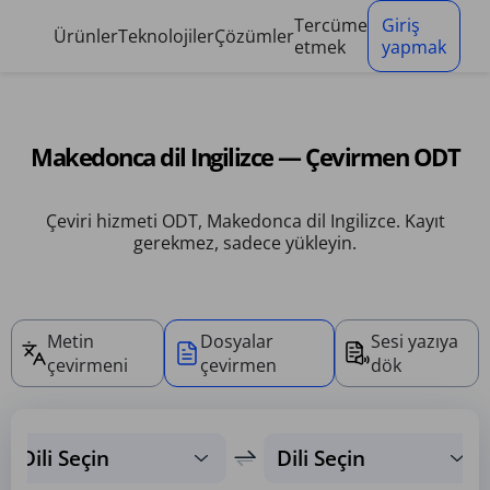
Çerez yönetim paneli
Tercüme
Giriş
Ürünler
Teknolojiler
Çözümler
etmek
yapmak
Makedonca dil Ingilizce — Çevirmen ODT
Çeviri hizmeti ODT, Makedonca dil Ingilizce. Kayıt
gerekmez, sadece yükleyin.
Metin
Dosyalar
Sesi yazıya
çevirmeni
çevirmen
dök
Dili Seçin
Dili Seçin