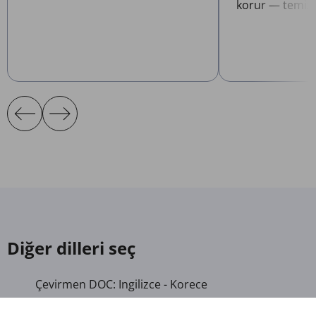
korur — temizl
Diğer dilleri seç
Çevirmen DOC: Ingilizce - Korece
Çevirmen DOC: Arap - Latin