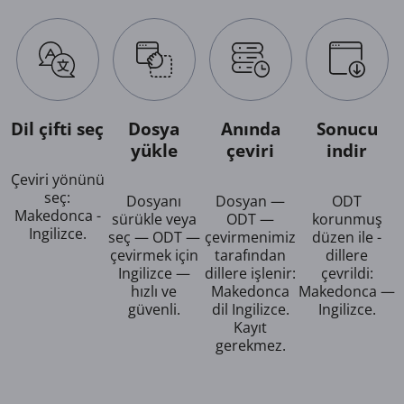
Dil çifti seç
Dosya
Anında
Sonucu
yükle
çeviri
indir
Çeviri yönünü
seç:
Dosyanı
Dosyan —
ODT
Makedonca -
sürükle veya
ODT —
korunmuş
Ingilizce.
seç — ODT —
çevirmenimiz
düzen ile -
çevirmek için
tarafından
dillere
Ingilizce —
dillere işlenir:
çevrildi:
hızlı ve
Makedonca
Makedonca —
güvenli.
dil Ingilizce.
Ingilizce.
Kayıt
gerekmez.