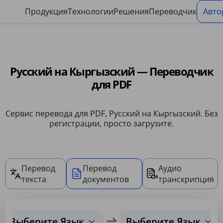
Панель управления файлами cookie
Продукция
Технологии
Решения
Переводчик
Авто
Русский на Кыргызский — Переводчик
для PDF
Сервис перевода для PDF, Русский на Кыргызский. Без
регистрации, просто загрузите.
Перевод
Перевод
Аудио
текста
документов
транскрипция
Выберите Язык
Выберите Язык