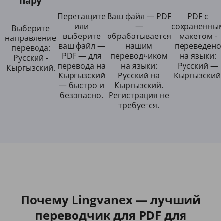
пару
Перетащите
Ваш файл — PDF
PDF с
или
—
сохраненны
Выберите
выберите
обрабатывается
макетом -
направление
ваш файл —
нашим
переведено
перевода:
PDF — для
переводчиком
на языки:
Русский -
перевода на
на языки:
Русский —
Кыргызский.
Кыргызский
Русский на
Кыргызский
— быстро и
Кыргызский.
безопасно.
Регистрация не
требуется.
Почему Lingvanex — лучший
переводчик для PDF для