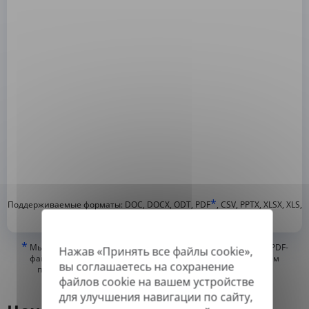
*
Поддерживаемые форматы: DOC, DOCX, ODT, PDF
, CSV, PPTX, XLSX, XLS,
RTF, TXT
*
Мы можем переводить только «истинные» или цифровые PDF-
Нажав «Принять все файлы cookie»,
файлы, а также файлы с возможностью поиска, но не можем
вы соглашаетесь на сохранение
переводить PDF-файлы, состоящие из изображений, или
файлов cookie на вашем устройстве
отсканированные PDF.
для улучшения навигации по сайту,