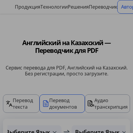
Панель управления файлами cookie
Продукция
Технологии
Решения
Переводчик
Авто
Английский на Казахский —
Переводчик для PDF
Сервис перевода для PDF, Английский на Казахский.
Без регистрации, просто загрузите.
Перевод
Перевод
Аудио
текста
документов
транскрипция
Выберите Язык
Выберите Язык