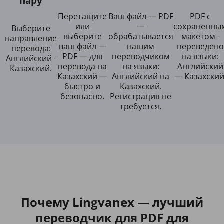
пару
Перетащите
Ваш файл — PDF
PDF с
или
—
сохраненны
Выберите
выберите
обрабатывается
макетом -
направление
ваш файл —
нашим
переведено
перевода:
PDF — для
переводчиком
на языки:
Английский -
перевода на
на языки:
Английский
Казахский.
Казахский —
Английский на
— Казахский
быстро и
Казахский.
безопасно.
Регистрация не
требуется.
Почему Lingvanex — лучший
переводчик для PDF для