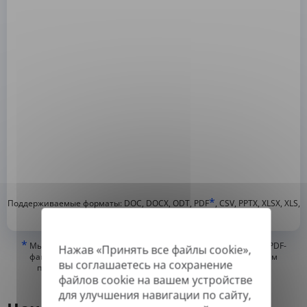
*
Поддерживаемые форматы: DOC, DOCX, ODT, PDF
, CSV, PPTX, XLSX, XLS,
RTF, TXT
*
Мы можем переводить только «истинные» или цифровые PDF-
Нажав «Принять все файлы cookie»,
файлы, а также файлы с возможностью поиска, но не можем
вы соглашаетесь на сохранение
переводить PDF-файлы, состоящие из изображений, или
файлов cookie на вашем устройстве
отсканированные PDF.
для улучшения навигации по сайту,