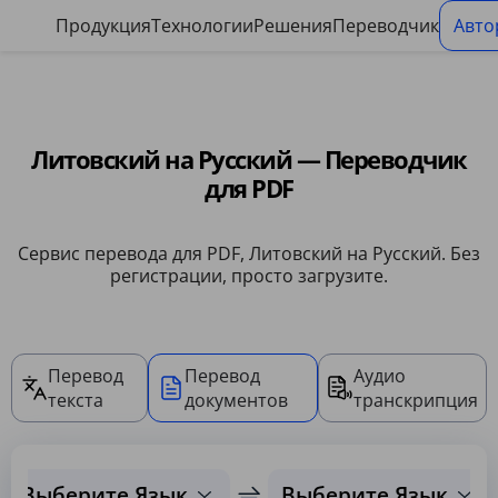
Панель управления файлами cookie
Продукция
Технологии
Решения
Переводчик
Авто
Литовский на Русский — Переводчик
для PDF
Сервис перевода для PDF, Литовский на Русский. Без
регистрации, просто загрузите.
Перевод
Перевод
Аудио
текста
документов
транскрипция
Выберите Язык
Выберите Язык