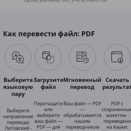
Как перевести файл: PDF
Выберите
Загрузите
Мгновенный
Скачать
языковую
файл
перевод
результа
пару
Перетащите
Ваш файл — PDF
PDF с
или
—
сохраненны
Выберите
выберите
обрабатывается
макетом -
направление
ваш файл —
нашим
переведено
перевода:
PDF — для
переводчиком
на языки:
Литовский -