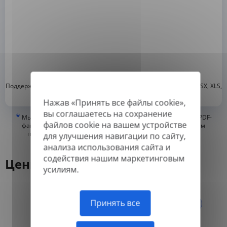
*
Поддерживаемые форматы: DOC, DOCX, ODT, PDF
, CSV, PPTX, XLSX, XLS,
RTF, TXT
Нажав «Принять все файлы cookie»,
вы соглашаетесь на сохранение
*
Мы можем переводить только «истинные» или цифровые PDF-
файлов cookie на вашем устройстве
файлы, а также файлы с возможностью поиска, но не можем
переводить PDF-файлы, состоящие из изображений, или
для улучшения навигации по сайту,
отсканированные PDF.
анализа использования сайта и
содействия нашим маркетинговым
Цены
усилиям.
Ежегодно
Ежемесячно
Принять все
-50%