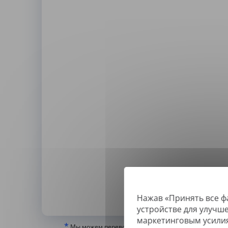
Нажав «Принять все ф
По
устройстве для улучш
маркетинговым усили
*
Мы можем переводить только «истинные» или цифр