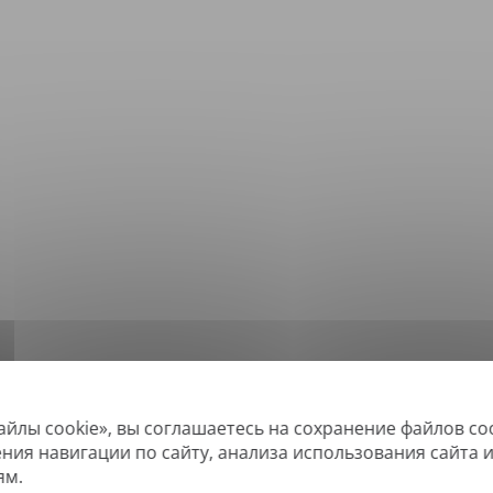
айлы cookie», вы соглашаетесь на сохранение файлов co
*
ддерживаемые форматы: DOC, DOCX, ODT, PDF
, CSV, PPTX, XLSX, XLS, RTF, 
ения навигации по сайту, анализа использования сайта 
ям.
овые PDF-файлы, а также файлы с возможностью поиска, но не можем пе