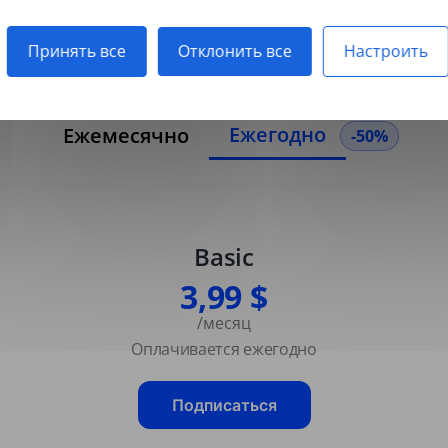
отсканированные PDF.
Принять все
Отклонить все
Настроить
Ежегодно
Ежемесячно
-50%
Basic
3,99 $
/месяц
Оплачивается ежегодно
Подписаться