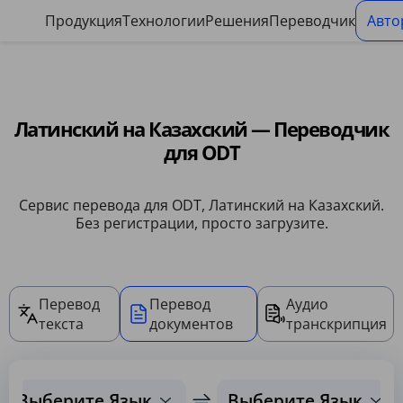
Панель управления файлами cookie
Продукция
Технологии
Решения
Переводчик
Авто
Латинский на Казахский — Переводчик
для ODT
Сервис перевода для ODT, Латинский на Казахский.
Без регистрации, просто загрузите.
Перевод
Перевод
Аудио
текста
документов
транскрипция
Выберите Язык
Выберите Язык