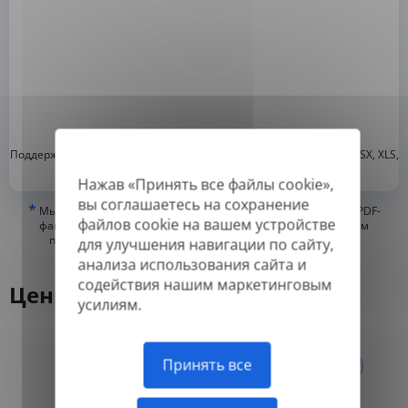
*
Поддерживаемые форматы: DOC, DOCX, ODT, PDF
, CSV, PPTX, XLSX, XLS,
RTF, TXT
Нажав «Принять все файлы cookie»,
вы соглашаетесь на сохранение
*
Мы можем переводить только «истинные» или цифровые PDF-
файлов cookie на вашем устройстве
файлы, а также файлы с возможностью поиска, но не можем
переводить PDF-файлы, состоящие из изображений, или
для улучшения навигации по сайту,
отсканированные PDF.
анализа использования сайта и
содействия нашим маркетинговым
Цены
усилиям.
Ежегодно
Ежемесячно
Принять все
-50%