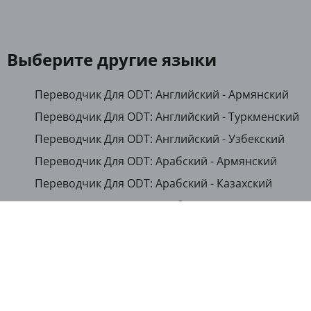
Выберите другие языки
Переводчик Для ODT: Английский - Армянский
Переводчик Для ODT: Английский - Туркменский
Переводчик Для ODT: Английский - Узбекский
Переводчик Для ODT: Арабский - Армянский
Переводчик Для ODT: Арабский - Казахский
Переводчик Для ODT: Арабский - Кыргызский
Переводчик Для ODT: Арабский - Таджикский
Переводчик Для ODT: Арабский - Узбекский
Переводчик Для ODT: Армянский - Английский
Переводчик Для ODT: Китайский (Упрощенный) -
Таджикский