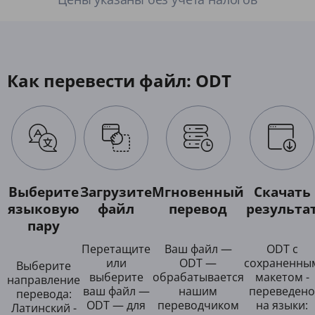
Как перевести файл: ODT
Выберите
Загрузите
Мгновенный
Скачать
языковую
файл
перевод
результа
пару
Перетащите
Ваш файл —
ODT с
или
ODT —
сохраненны
Выберите
выберите
обрабатывается
макетом -
направление
ваш файл —
нашим
переведено
перевода:
ODT — для
переводчиком
на языки:
Латинский -