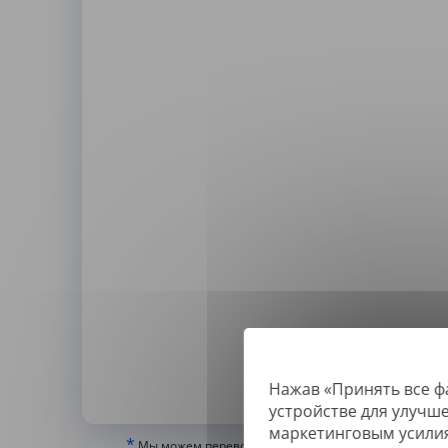
Нажав «Принять все ф
По
устройстве для улучш
маркетинговым усили
*
Мы можем переводить только «истинные» или цифр