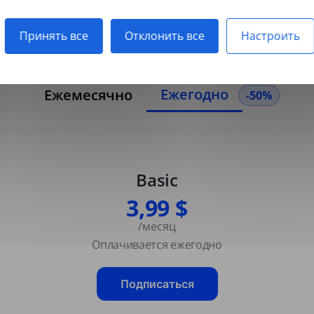
отсканированные PDF.
Принять все
Отклонить все
Настроить
Ежегодно
Ежемесячно
-50%
Basic
3,99 $
/месяц
Оплачивается ежегодно
Подписаться