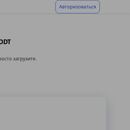
Авторизоваться
 ODT
росто загрузите.