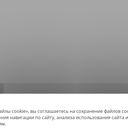
айлы cookie», вы соглашаетесь на сохранение файлов co
*
ддерживаемые форматы: DOC, DOCX, ODT, PDF
, CSV, PPTX, XLSX, XLS, RTF, 
ения навигации по сайту, анализа использования сайта 
ям.
овые PDF-файлы, а также файлы с возможностью поиска, но не можем пе