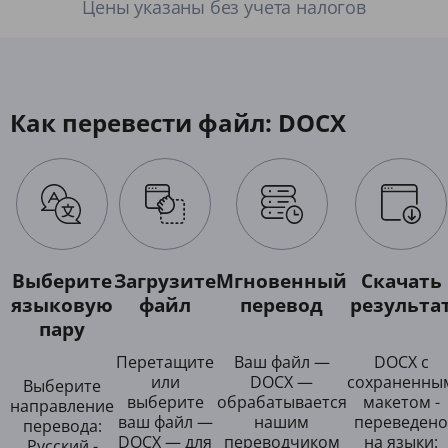
Цены указаны без учета налогов
Как перевести файл: DOCX
Выберите
Загрузите
Мгновенный
Скачать
языковую
файл
перевод
результа
пару
Перетащите
Ваш файл —
DOCX с
или
DOCX —
сохраненны
Выберите
выберите
обрабатывается
макетом -
направление
ваш файл —
нашим
переведено
перевода:
DOCX — для
переводчиком
на языки:
Русский -