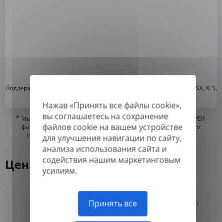
*
Поддерживаемые форматы: DOC, DOCX, ODT, PDF
, CSV, PPTX, XLSX, XLS,
RTF, TXT
Нажав «Принять все файлы cookie»,
вы соглашаетесь на сохранение
*
Мы можем переводить только «истинные» или цифровые PDF-
файлов cookie на вашем устройстве
файлы, а также файлы с возможностью поиска, но не можем
переводить PDF-файлы, состоящие из изображений, или
для улучшения навигации по сайту,
отсканированные PDF.
анализа использования сайта и
содействия нашим маркетинговым
Цены
усилиям.
Ежегодно
Ежемесячно
-50%
Принять все