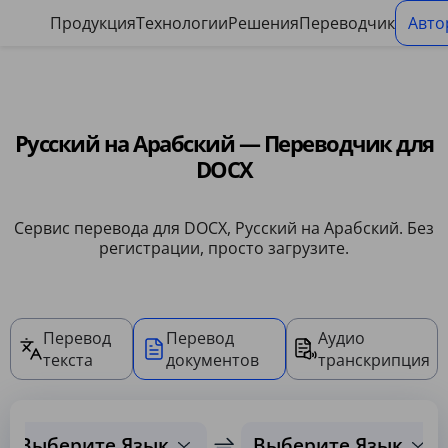
Панель управления файлами cookie
Продукция
Технологии
Решения
Переводчик
Авто
Русский на Арабский — Переводчик для
DOCX
Сервис перевода для DOCX, Русский на Арабский. Без
регистрации, просто загрузите.
Перевод
Перевод
Аудио
текста
документов
транскрипция
Выберите Язык
Выберите Язык