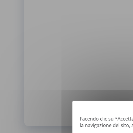
Facendo clic su *Accetta
la navigazione del sito, 
*
Possiamo tradurre solo i PDF "ver