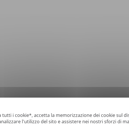
*
Formati supportati: DOC, DOCX, ODT, PDF
, CSV, PPTX, XLSX, XLS, RTF, TXT
 tutti i cookie*, accetta la memorizzazione dei cookie sul di
analizzare l'utilizzo del sito e assistere nei nostri sforzi di m
i" con testo digitale o ricercabile, ma non possiamo tradurre i PDF contenenti "s