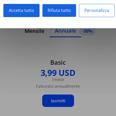
Accetta tutto
Rifiuta tutto
Personalizza
Annuale
Mensile
-50%
Basic
3,99 USD
/mese
Fatturato annualmente
Iscriviti