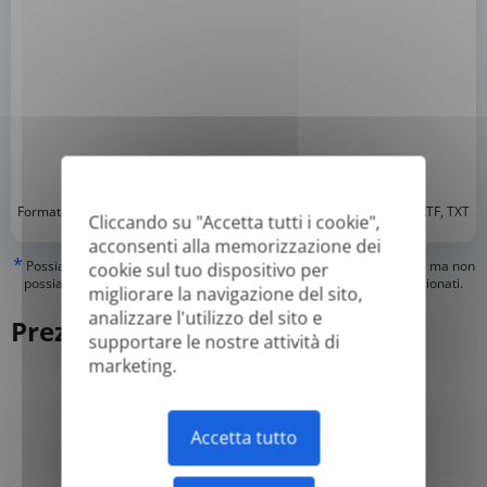
*
Formati supportati: DOC, DOCX, ODT, PDF
, CSV, PPTX, XLSX, XLS, RTF, TXT
Cliccando su "Accetta tutti i cookie",
acconsenti alla memorizzazione dei
*
Possiamo tradurre solo i PDF "veri" con testo digitale o ricercabile, ma non
cookie sul tuo dispositivo per
possiamo tradurre i PDF contenenti "solo immagine" o quelli scansionati.
migliorare la navigazione del sito,
analizzare l'utilizzo del sito e
Prezzi
supportare le nostre attività di
marketing.
Annuale
Mensile
-50%
Accetta tutto