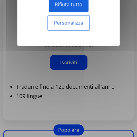
Rifiuta tutto
Basic
Personalizza
3,99 USD
/mese
Fatturato annualmente
Iscriviti
Tradurre fino a 120 documenti all'anno
109 lingue
Popolare