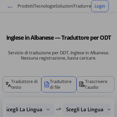
Pannello di gestione dei cookie
Prodotti
Tecnologie
Soluzioni
Tradurre
Login
Inglese in Albanese — Traduttore per ODT
Servizio di traduzione per ODT, Inglese in Albanese.
Nessuna registrazione, basta caricare.
Traduttore di
Traduttore
Trascrivere
testo
di file
l'audio
Scegli La Lingua
Scegli La Lingua