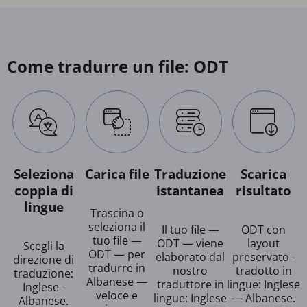
Come tradurre un file: ODT
Seleziona
Carica file
Traduzione
Scarica
coppia di
istantanea
risultato
lingue
Trascina o
seleziona il
Il tuo file —
ODT con
tuo file —
ODT — viene
layout
Scegli la
ODT — per
elaborato dal
preservato -
direzione di
tradurre in
nostro
tradotto in
traduzione:
Albanese —
traduttore in
lingue: Inglese
Inglese -
veloce e
lingue: Inglese
— Albanese.
Albanese.