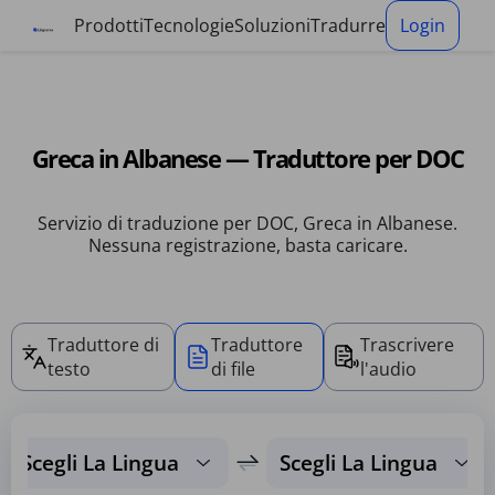
Pannello di gestione dei cookies
Prodotti
Tecnologie
Soluzioni
Tradurre
Login
Greca in Albanese — Traduttore per DOC
Servizio di traduzione per DOC, Greca in Albanese.
Nessuna registrazione, basta caricare.
Traduttore di
Traduttore
Trascrivere
testo
di file
l'audio
Scegli La Lingua
Scegli La Lingua