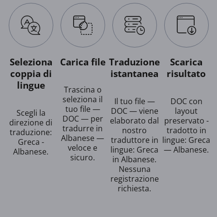
Seleziona
Carica file
Traduzione
Scarica
coppia di
istantanea
risultato
lingue
Trascina o
seleziona il
Il tuo file —
DOC con
tuo file —
DOC — viene
layout
Scegli la
DOC — per
elaborato dal
preservato -
direzione di
tradurre in
nostro
tradotto in
traduzione:
Albanese —
traduttore in
lingue: Greca
Greca -
veloce e
lingue: Greca
— Albanese.
Albanese.
sicuro.
in Albanese.
Nessuna
registrazione
richiesta.