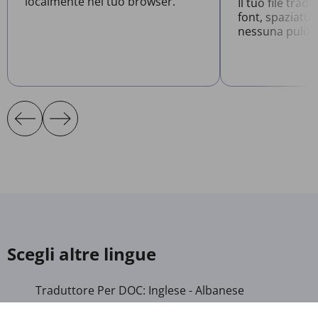
localmente nel tuo browser.
Il tuo file tra
font, spaziatur
nessuna pulizi
Scegli altre lingue
Traduttore Per DOC: Inglese - Albanese
Traduttore Per DOC: Inglese - Ungherese