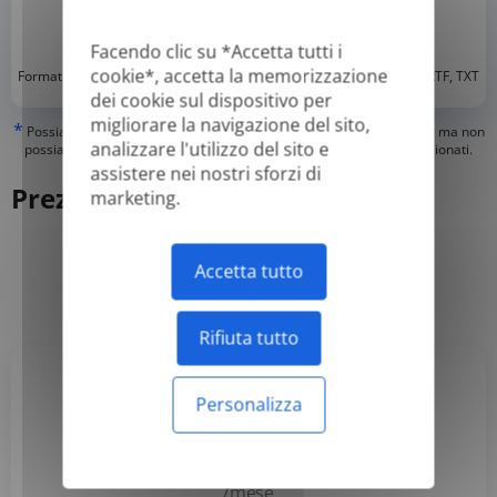
Facendo clic su *Accetta tutti i
*
cookie*, accetta la memorizzazione
Formati supportati: DOC, DOCX, ODT, PDF
, CSV, PPTX, XLSX, XLS, RTF, TXT
dei cookie sul dispositivo per
migliorare la navigazione del sito,
*
Possiamo tradurre solo i PDF "veri" con testo digitale o ricercabile, ma non
analizzare l'utilizzo del sito e
possiamo tradurre i PDF contenenti "solo immagine" o quelli scansionati.
assistere nei nostri sforzi di
Prezzi
marketing.
Accetta tutto
Annuale
Mensile
-50%
Rifiuta tutto
Personalizza
Basic
3,99 USD
/mese