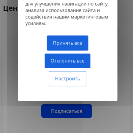
для улучшения навигации по сайту,
Цены
анализа использования сайта и
содействия нашим маркетинговым
усилиям.
Ежегодно
Ежемесячно
-50%
Принять все
Отклонить все
Basic
3,99 $
Настроить
/месяц
Оплачивается ежегодно
Подписаться