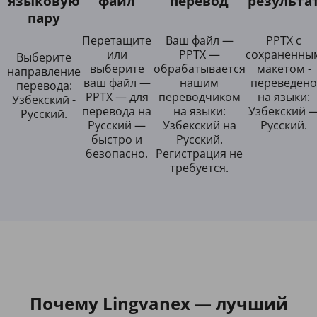
языковую
файл
перевод
результа
пару
Перетащите
Ваш файл —
PPTX с
или
PPTX —
сохраненны
Выберите
выберите
обрабатывается
макетом -
направление
ваш файл —
нашим
переведено
перевода:
PPTX — для
переводчиком
на языки:
Узбекский -
перевода на
на языки:
Узбекский 
Русский.
Русский —
Узбекский на
Русский.
быстро и
Русский.
безопасно.
Регистрация не
требуется.
Почему Lingvanex — лучший