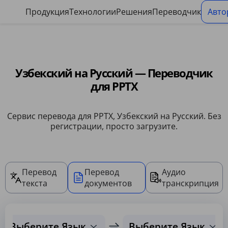
Панель управления файлами cookie
Продукция
Технологии
Решения
Переводчик
Авто
Узбекский на Русский — Переводчик
для PPTX
Сервис перевода для PPTX, Узбекский на Русский. Без
регистрации, просто загрузите.
Перевод
Перевод
Аудио
текста
документов
транскрипция
Выберите Язык
Выберите Язык