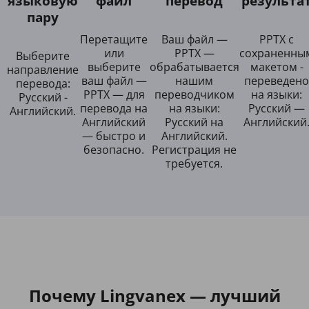
языковую
файл
перевод
результа
пару
Перетащите
Ваш файл —
PPTX с
или
PPTX —
сохраненны
Выберите
выберите
обрабатывается
макетом -
направление
ваш файл —
нашим
переведено
перевода:
PPTX — для
переводчиком
на языки:
Русский -
перевода на
на языки:
Русский —
Английский.
Английский
Русский на
Английский
— быстро и
Английский.
безопасно.
Регистрация не
требуется.
Почему Lingvanex — лучший