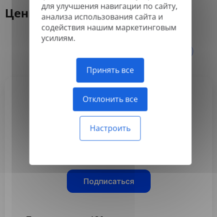
для улучшения навигации по сайту,
Цены
анализа использования сайта и
содействия нашим маркетинговым
усилиям.
Ежегодно
Ежемесячно
-50%
Принять все
Отклонить все
Basic
3,99 $
Настроить
/месяц
Оплачивается ежегодно
Подписаться