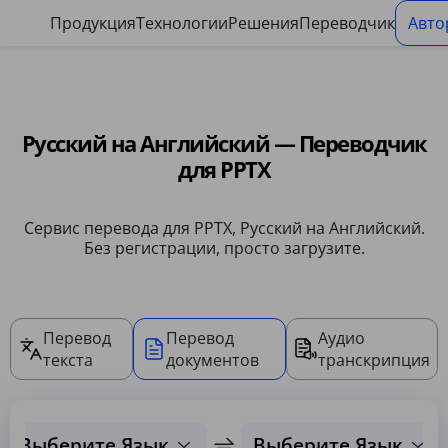
Панель управления файлами cookie
Продукция
Технологии
Решения
Переводчик
Авто
Русский на Английский — Переводчик
для PPTX
Сервис перевода для PPTX, Русский на Английский.
Без регистрации, просто загрузите.
Перевод
Перевод
Аудио
текста
документов
транскрипция
Выберите Язык
Выберите Язык