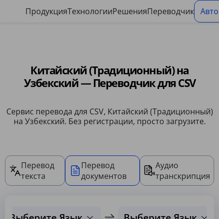
Панель управления файлами cookie
Продукция
Технологии
Решения
Переводчик
Авто
Китайский (Традиционный) на
Узбекский — Переводчик для CSV
Сервис перевода для CSV, Китайский (Традиционный)
на Узбекский. Без регистрации, просто загрузите.
Перевод
Перевод
Аудио
текста
документов
транскрипция
Выберите Язык
Выберите Язык