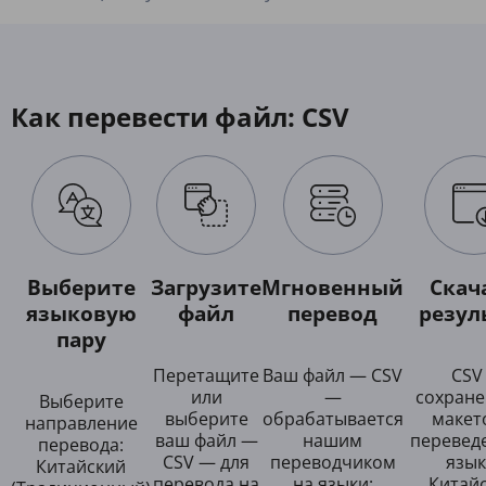
Как перевести файл: CSV
Выберите
Загрузите
Мгновенный
Скач
языковую
файл
перевод
резул
пару
Перетащите
Ваш файл — CSV
CSV
или
—
сохран
Выберите
выберите
обрабатывается
макет
направление
ваш файл —
нашим
перевед
перевода:
CSV — для
переводчиком
язык
Китайский
перевода на
на языки:
Китай