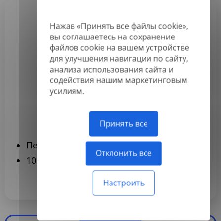
Нажав «Принять все файлы cookie»,
Basic
вы соглашаетесь на сохранение
3,99 $
файлов cookie на вашем устройстве
для улучшения навигации по сайту,
/месяц
анализа использования сайта и
Оплачивается ежегодно
содействия нашим маркетинговым
усилиям.
Подписаться
Принять все
Переводите до 120 документов в год
Отклонить все
109 языков
Настроить
Популярный