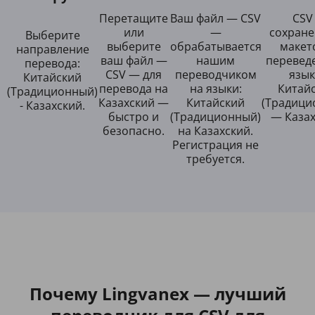
Перетащите
Ваш файл — CSV
CSV
или
—
сохран
Выберите
выберите
обрабатывается
макет
направление
ваш файл —
нашим
перевед
перевода:
CSV — для
переводчиком
язык
Китайский
перевода на
на языки:
Китай
(Традиционный)
Казахский —
Китайский
(Традици
- Казахский.
быстро и
(Традиционный)
— Казах
безопасно.
на Казахский.
Регистрация не
требуется.
Почему Lingvanex — лучший