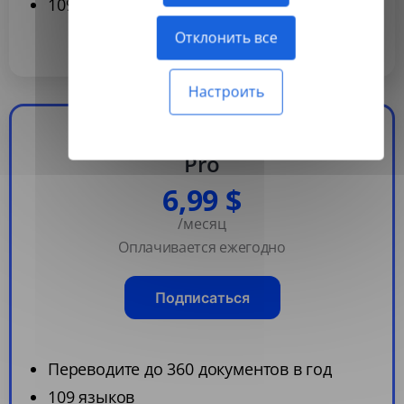
109 языков
Отклонить все
Настроить
Популярный
Pro
6,99 $
/месяц
Оплачивается ежегодно
Подписаться
Переводите до 360 документов в год
109 языков