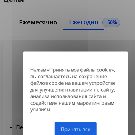
Ежегодно
Ежемесячно
-50%
Basic
3,99 $
Нажав «Принять все файлы cookie»,
вы соглашаетесь на сохранение
/месяц
файлов cookie на вашем устройстве
Оплачивается ежегодно
для улучшения навигации по сайту,
анализа использования сайта и
содействия нашим маркетинговым
Подписаться
усилиям.
Переводите до 120 документов в год
Принять все