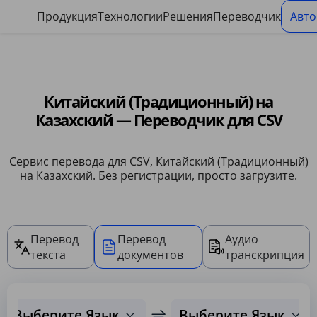
Панель управления файлами cookie
Продукция
Технологии
Решения
Переводчик
Авто
Китайский (Традиционный) на
Казахский — Переводчик для CSV
Сервис перевода для CSV, Китайский (Традиционный)
на Казахский. Без регистрации, просто загрузите.
Перевод
Перевод
Аудио
текста
документов
транскрипция
Выберите Язык
Выберите Язык