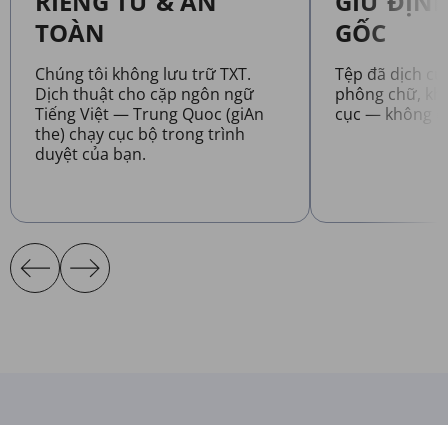
RIÊNG TƯ & AN
GIỮ ĐỊN
TOÀN
GỐC
Chúng tôi không lưu trữ TXT.
Tệp đã dịch củ
Dịch thuật cho cặp ngôn ngữ
phông chữ, kh
Tiếng Việt — Trung Quoc (giAn
cục — không c
the) chạy cục bộ trong trình
duyệt của bạn.