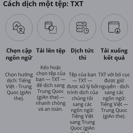
Cách dịch một tệp: TXT
Chọn cặp
Tải lên tệp
Dịch tức
Tải xuống
ngôn ngữ
thì
kết quả
Kéo hoặc
chọn tệp của
Chọn hướng
Tệp của bạn
TXT với bố cục
bạn — TXT —
dịch: Tiếng
— TXT —
được giữ
để dịch sang
Việt - Trung
được xử lý bởi
nguyên - dịch
Trung Quoc
Quoc (giAn
trình dịch của
sang các
(giAn the) —
the).
chúng tôi
ngôn ngữ:
nhanh chóng
sang các
Tiếng Việt —
và an toàn.
ngôn ngữ:
Trung Quoc
Tiếng Việt
(giAn the).
sang Trung
Quoc (giAn