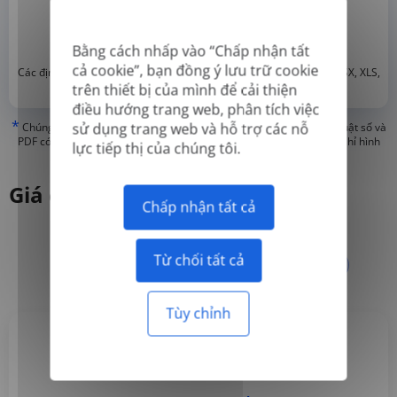
Bằng cách nhấp vào “Chấp nhận tất
cả cookie”, bạn đồng ý lưu trữ cookie
*
Các định dạng được hỗ trợ: DOC, DOCX, ODT, PDF
, CSV, PPTX, XLSX, XLS,
RTF, TXT
trên thiết bị của mình để cải thiện
điều hướng trang web, phân tích việc
*
sử dụng trang web và hỗ trợ các nỗ
Chúng tôi chỉ có thể dịch các tệp PDF 'Chân thật' hoặc tạo ra kỹ thuật số và
PDF có thể tìm kiếm, nhưng chúng tôi không thể dịch các tệp PDF 'Chỉ hình
lực tiếp thị của chúng tôi.
ảnh' hoặc PDF đã quét.
Giá cả
Chấp nhận tất cả
Từ chối tất cả
Hàng năm
Hàng tháng
-50%
Tùy chỉnh
Basic