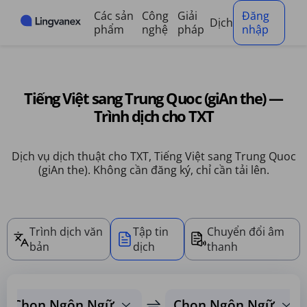
Bảng quản lý cookie
Các sản
Công
Giải
Đăng
Dịch
phẩm
nghệ
pháp
nhập
Tiếng Việt sang Trung Quoc (giAn the) —
Trình dịch cho TXT
Dịch vụ dịch thuật cho TXT, Tiếng Việt sang Trung Quoc
(giAn the). Không cần đăng ký, chỉ cần tải lên.
Trình dịch văn
Tập tin
Chuyển đổi âm
bản
dịch
thanh
Chọn Ngôn Ngữ
Chọn Ngôn Ngữ