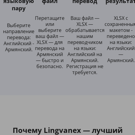
языковую
файл
перевод
результа
пару
Перетащите
Ваш файл —
XLSX с
или
XLSX —
сохраненны
Выберите
выберите
обрабатывается
макетом -
направление
ваш файл —
нашим
переведено
перевода:
XLSX — для
переводчиком
на языки:
Английский -
перевода на
на языки:
Английский
Армянский.
Армянский
Английский на
—
— быстро и
Армянский.
Армянский.
безопасно.
Регистрация не
требуется.
Почему Lingvanex — лучший