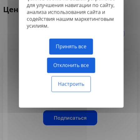
для улучшения навигации по сайту,
Цены
анализа использования сайта и
содействия нашим маркетинговым
усилиям.
Ежегодно
Ежемесячно
-50%
Принять все
Отклонить все
Basic
3,99 $
Настроить
/месяц
Оплачивается ежегодно
Подписаться