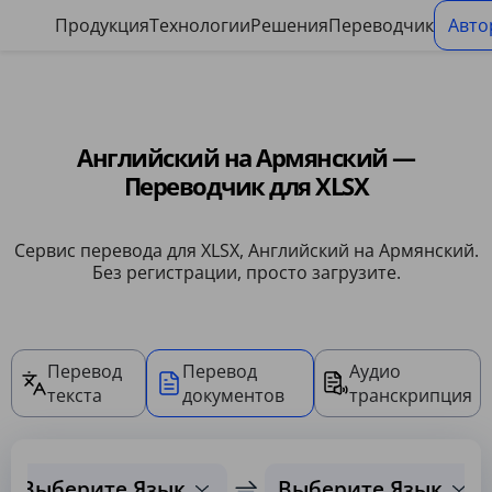
Панель управления файлами cookie
Продукция
Технологии
Решения
Переводчик
Авто
Английский на Армянский —
Переводчик для XLSX
Сервис перевода для XLSX, Английский на Армянский.
Без регистрации, просто загрузите.
Перевод
Перевод
Аудио
текста
документов
транскрипция
Выберите Язык
Выберите Язык