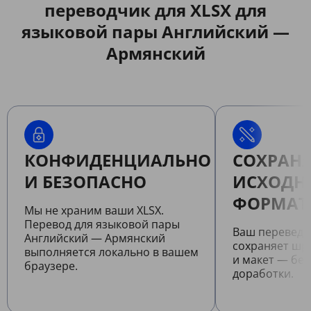
переводчик для XLSX для
языковой пары Английский —
Армянский
КОНФИДЕНЦИАЛЬНО
СОХРАНЯ
И БЕЗОПАСНО
ИСХОДН
ФОРМАТ
Мы не храним ваши XLSX.
Перевод для языковой пары
Ваш переведе
Английский — Армянский
сохраняет шр
выполняется локально в вашем
и макет — бе
браузере.
доработки.