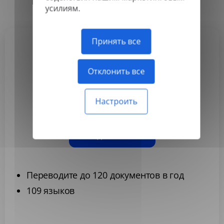
Ежегодно
Ежемесячно
-50%
усилиям.
Принять все
Basic
Отклонить все
3,99 $
/месяц
Настроить
Оплачивается ежегодно
Подписаться
Переводите до 120 документов в год
109 языков