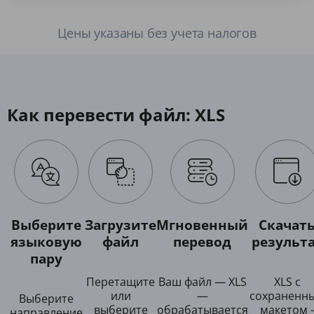
Цены указаны без учета налогов
Как перевести файл: XLS
Выберите
Загрузите
Мгновенный
Скачат
языковую
файл
перевод
результ
пару
Перетащите
Ваш файл — XLS
XLS с
или
—
сохраненн
Выберите
выберите
обрабатывается
макетом -
направление