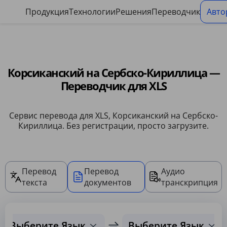
Панель управления файлами cookie
Продукция
Технологии
Решения
Переводчик
Авто
Корсиканский на Сербско-Кириллица —
Переводчик для XLS
Сервис перевода для XLS, Корсиканский на Сербско-
Кириллица. Без регистрации, просто загрузите.
Перевод
Перевод
Аудио
текста
документов
транскрипция
Выберите Язык
Выберите Язык