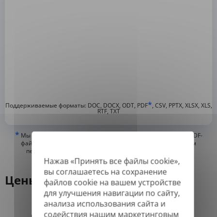
*
Поддерживаемые форматы: DOC, DOCX, ODT, PDF
, CSV, PPTX, XLSX, XLS,
RTF, TXT
*
Мы можем переводить только «истинные» или цифровые PDF-
файлы, а также файлы с возможностью поиска, но не можем
переводить PDF-файлы, состоящие из изображений, или
отсканированные PDF.
Нажав «Принять все файлы cookie»,
вы соглашаетесь на сохранение
Цены
файлов cookie на вашем устройстве
для улучшения навигации по сайту,
анализа использования сайта и
содействия нашим маркетинговым