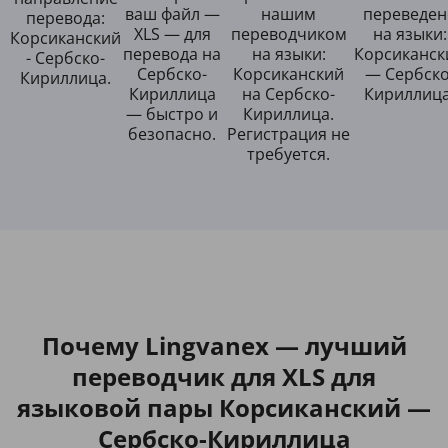
ваш файл —
нашим
переведен
перевода:
XLS — для
переводчиком
на языки:
Корсиканский
перевода на
на языки:
Корсиканск
- Сербско-
Сербско-
Корсиканский
— Сербско
Кириллица.
Кириллица
на Сербско-
Кириллица
— быстро и
Кириллица.
безопасно.
Регистрация не
требуется.
Почему Lingvanex — лучший
переводчик для XLS для
языковой пары Корсиканский —
Сербско-Кириллица