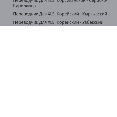
Переводчик Для XLS: Корсиканский - Сербско-
Кириллица
Переводчик Для XLS: Корейский - Кыргызский
Переводчик Для XLS: Корейский - Узбекский
Переводчик Для XLS: Русский - Казахский
Переводчик Для XLS: Русский - Украинский
...
Показать другие языки
Часто задаваемые вопросы (FAQ)