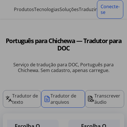
Painel de gestão de cookies
Conecte-
Produtos
Tecnologias
Soluções
Traduzir
se
Português para Chichewa — Tradutor para
DOC
Serviço de tradução para DOC, Português para
Chichewa. Sem cadastro, apenas carregue.
Tradutor de
Tradutor de
Transcrever
texto
arquivos
áudio
Escolha O
Escolha O