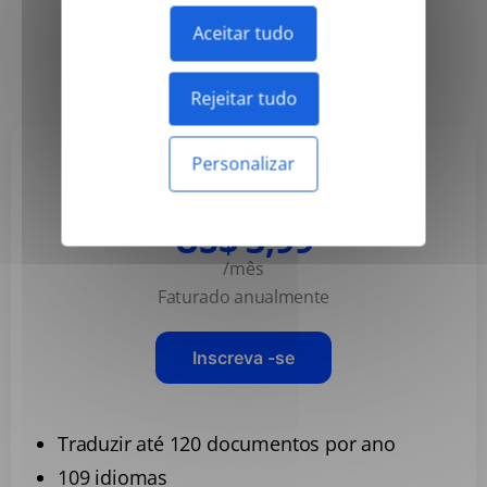
Aceitar tudo
Anual
Mensal
-50%
Rejeitar tudo
Personalizar
Basic
US$ 3,99
/mês
Faturado anualmente
Inscreva -se
Traduzir até 120 documentos por ano
109 idiomas