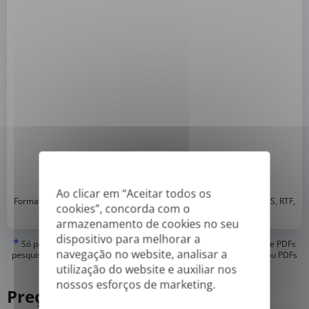
Ao clicar em “Aceitar todos os
*
Formatos suportados: DOC, DOCX, ODT, PDF
, CSV, PPTX, XLSX, XLS, RTF,
cookies”, concorda com o
TXT
armazenamento de cookies no seu
dispositivo para melhorar a
*
Só podemos traduzir PDFs 'verdadeiros' ou criados digitalmente e PDFs
navegação no website, analisar a
pesquisáveis, mas não podemos traduzir PDFs 'somente imagem' ou PDFs
digitalizados
utilização do website e auxiliar nos
nossos esforços de marketing.
Preço