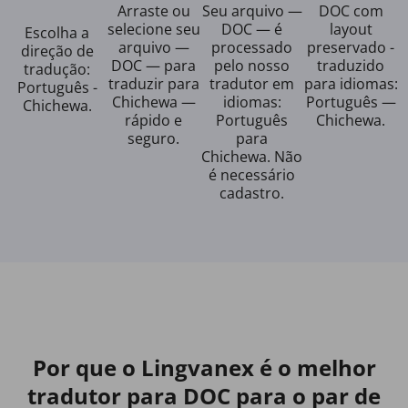
Arraste ou
Seu arquivo —
DOC com
selecione seu
DOC — é
layout
Escolha a
arquivo —
processado
preservado -
direção de
DOC — para
pelo nosso
traduzido
tradução:
traduzir para
tradutor em
para idiomas:
Português -
Chichewa —
idiomas:
Português —
Chichewa.
rápido e
Português
Chichewa.
seguro.
para
Chichewa. Não
é necessário
cadastro.
Por que o Lingvanex é o melhor
tradutor para DOC para o par de