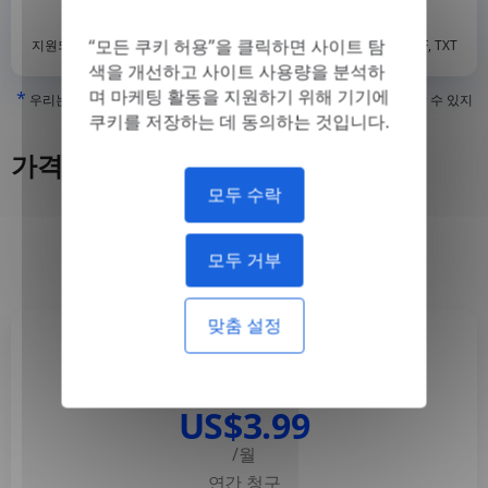
*
“모든 쿠키 허용”을 클릭하면 사이트 탐
지원되는 형식 : DOC, DOCX, ODT, PDF
, CSV, PPTX, XLSX, XLS, RTF, TXT
색을 개선하고 사이트 사용량을 분석하
며 마케팅 활동을 지원하기 위해 기기에
*
우리는 '진짜' 또는 디지털로 생성된 PDF와 검색 가능한 PDF만 번역할 수 있지
만, '이미지 전용' 또는 스캔된 PDF는 번역할 수 없습니다
쿠키를 저장하는 데 동의하는 것입니다.
가격
모두 수락
매년
월간 간행물
-50%
모두 거부
맞춤 설정
Basic
US$3.99
/월
연간 청구