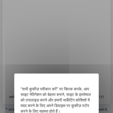
“सभी कुकीज़ स्वीकार करें” पर क्लिक करके, आप
साइट नेविगेशन को बेहतर बनाने, साइट के इस्तेमाल
*
समर्थित प्रारूप: DOC, DOCX, ODT, PDF
, CSV, PPTX, XLSX, XLS, RTF, TXT
को एनालाइज़ करने और हमारी मार्केटिंग कोशिशों में
मदद करने के लिए अपने डिवाइस पर कुकीज़ स्टोर
*
हम केवल 'सच्चे' या डिजिटल रूप से बनाए गए PDF और सर्चेबल PDF का अनुवाद कर सकते हैं,
करने के लिए सहमत होते हैं।