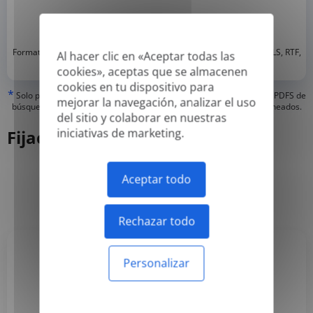
*
Formatos compatibles: DOC, DOCX, ODT, PDF
, CSV, PPTX, XLSX, XLS, RTF,
Al hacer clic en «Aceptar todas las
TXT
cookies», aceptas que se almacenen
cookies en tu dispositivo para
*
Solo podemos traducir pdfs 'verdaderos' o creados digitalmente y PDFS de
mejorar la navegación, analizar el uso
búsqueda, pero no podemos traducir PDFS 'solo de imagen' o escaneados.
del sitio y colaborar en nuestras
iniciativas de marketing.
Fijación de precios
Aceptar todo
Anual
Mensual
-50%
Rechazar todo
Personalizar
Basic
3,99 US$