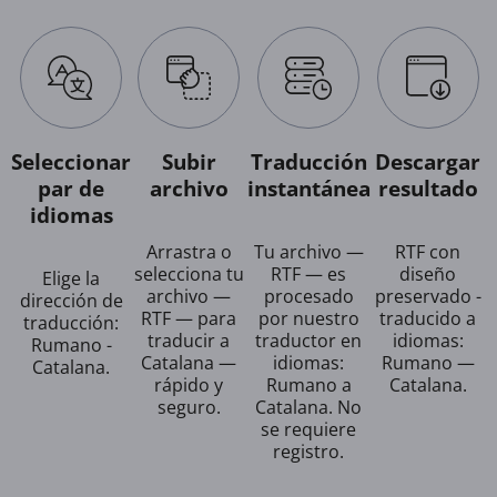
Seleccionar
Subir
Traducción
Descargar
par de
archivo
instantánea
resultado
idiomas
Arrastra o
Tu archivo —
RTF con
selecciona tu
RTF — es
diseño
Elige la
archivo —
procesado
preservado -
dirección de
RTF — para
por nuestro
traducido a
traducción:
traducir a
traductor en
idiomas:
Rumano -
Catalana —
idiomas:
Rumano —
Catalana.
rápido y
Rumano a
Catalana.
seguro.
Catalana. No
se requiere
registro.