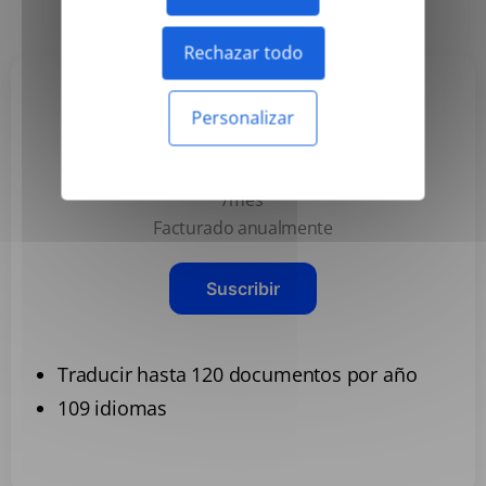
Rechazar todo
Personalizar
Basic
3,99 US$
/mes
Facturado anualmente
Suscribir
Traducir hasta 120 documentos por año
109 idiomas