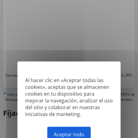
*
Formatos compatibles: DOC, DOCX, ODT, PDF
, CSV, PPTX, XLSX, XLS, RTF,
TXT
Al hacer clic en «Aceptar todas las
cookies», aceptas que se almacenen
cookies en tu dispositivo para
*
Solo podemos traducir pdfs 'verdaderos' o creados digitalmente y PDFS de
búsqueda, pero no podemos traducir PDFS 'solo de imagen' o escaneados.
mejorar la navegación, analizar el uso
del sitio y colaborar en nuestras
Fijación de precios
iniciativas de marketing.
Aceptar todo
Anual
Mensual
-50%