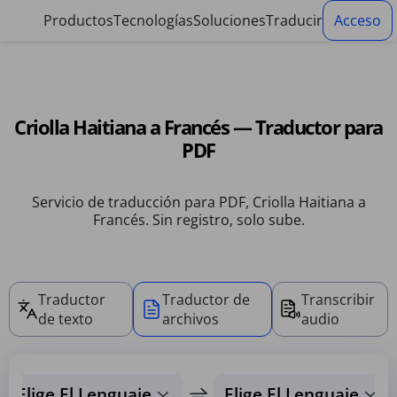
Panel de gestión de cookies
Productos
Tecnologías
Soluciones
Traducir
Acceso
Criolla Haitiana a Francés — Traductor para
PDF
Servicio de traducción para PDF, Criolla Haitiana a
Francés. Sin registro, solo sube.
Traductor
Traductor de
Transcribir
de texto
archivos
audio
Elige El Lenguaje
Elige El Lenguaje